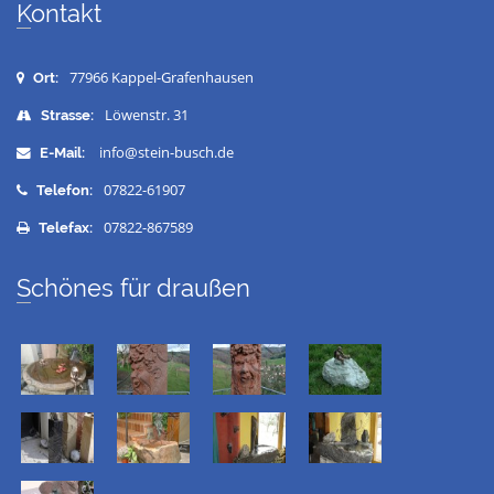
Kontakt
77966 Kappel-Grafenhausen
Ort:
Löwenstr. 31
Strasse:
info@stein-busch.de
E-Mail:
07822-61907
Telefon:
07822-867589
Telefax:
Schönes für draußen