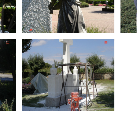
Engel Restauration
n BUSCH
von Werkstätte für Steinbildkunst Stefan BUSCH
von We
Engel Restauration
n BUSCH
von Werkstätte für Steinbildkunst Stefan BUSCH