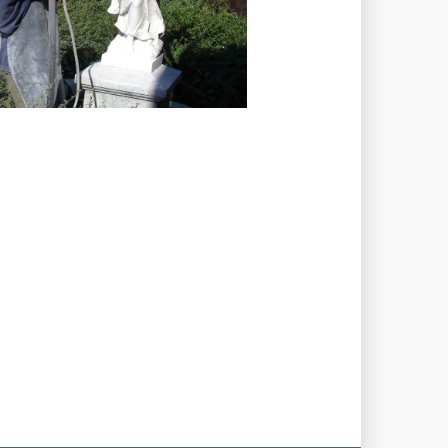
Engel Restauration
rkstätte für Steinbildkunst Stefan BUSCH