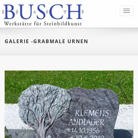
Toggl
navig
GALERIE -GRABMALE URNEN